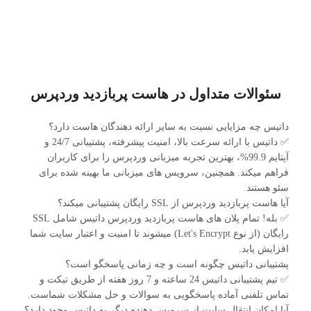
پربازدید وردپرس داتیس با ویژگی‌های منحصربه‌فرد خود، فرآیند
راه‌اندازی و مدیریت سایت‌های وردپرسی را سریع‌تر و مؤثرتر
می‌سازد. اگر به دنبال بستری قدرتمند برای رشد سایت خود هستید،
بررسی امکانات این هاست را از دست ندهید.
سئوالات متداول در هاست پربازدید وردپرس
داتیس چه مزایایی نسبت به سایر ارائه دهندگان هاست دارد؟
✅ داتیس با ارائه سرعت بالا، امنیت پیشرفته، پشتیبانی 24/7 و
آپتایم 99.9%، بهترین تجربه میزبانی وردپرس را برای کاربران
فراهم میکند. همچنین، سرویس های میزبانی ما بهینه شده برای
سئو هستند.
آیا هاست پربازدید وردپرس از SSL رایگان پشتیبانی میکند؟
✅ بله! تمام پلان های هاست پربازدید وردپرس داتیس شامل SSL
رایگان (از نوع Let's Encrypt) میشوند تا امنیت و اعتبار سایت شما
افزایش یابد.
پشتیبانی داتیس چگونه است و چه زمانی پاسخگو است؟
✅ تیم پشتیبانی داتیس 24 ساعته و 7 روز هفته از طریق تیکت و
تماس تلفنی آماده پاسخگویی به سوالات و حل مشکلات شماست.
آیا امکان انتقال سایت از سرویس دهنده دیگر به داتیس وجود دارد؟