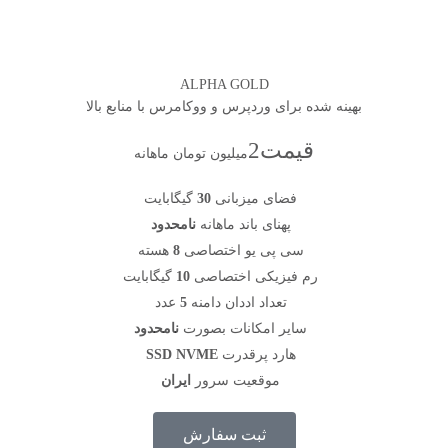
ALPHA GOLD
بهینه شده برای وردپرس و ووکامرس با منابع بالا
قیمت
2
میلیون تومان ماهانه
فضای میزبانی
30
گیگابایت
پهنای باند ماهانه
نامحدود
سی پی یو اختصاصی
8
هسته
رم فیزیکی اختصاصی
10
گیگابایت
تعداد اددان دامنه
5
عدد
سایر امکانات بصورت
نامحدود
هارد پرقدرت
SSD NVME
موقعیت سرور
ایران
ثبت سفارش