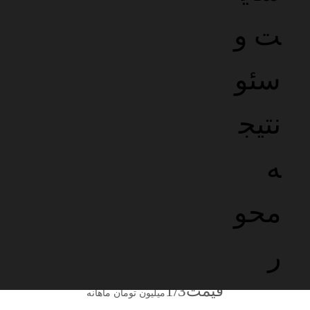
پهنای باند ماهانه
نامحدود
سی پی یو اختصاصی
3
هسته
رم فیزیکی اختصاصی
4
گیگابایت
تعداد اددان دامنه
1
عدد
سایر امکانات بصورت
نامحدود
هارد پرقدرت
SSD NVME
موقعیت سرور
ایران
ثبت سفارش
GOLD3
بهینه شده برای وردپرس و ووکامرس با منابع بالا
قیمت
1/3
میلیون تومان ماهانه