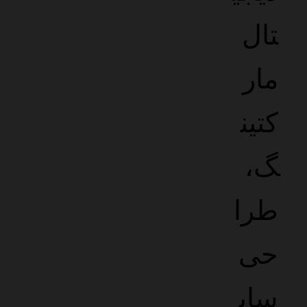
پهنای باند ماهانه
نامحدود
سی پی یو اختصاصی
2
هسته
رم فیزیکی اختصاصی
3
گیگابایت
تعداد اددان دامنه
1
عدد
سایر امکانات بصورت
نامحدود
هارد پرقدرت
SSD NVME
موقعیت سرور
ایران
ثبت سفارش
GOLD2
بهینه شده برای وردپرس و ووکامرس با منابع بالا
قیمت
1/1
میلیون تومان ماهانه
فضای میزبانی
5
گیگابایت