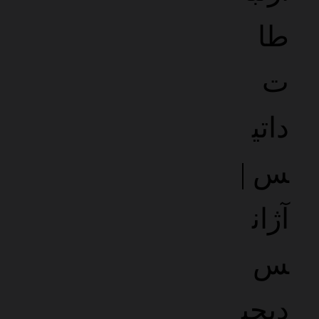
زیرساخت این هاست به‌صورت تخصصی برای وردپرس بهینه‌سازی
شده و امکان عملکرد پایدار حتی در زمان اوج ترافیک را تضمین
می‌کند. همچنین با پشتیبانی کامل از PHP و Node.js و ارائه
دسترسی کامل به تمامی افزونه‌ها و قالب‌ها، هیچ محدودیتی برای
توسعه سایت نخواهید داشت.
تعرفه های خرید هاست پربازدید وردپرس داتیس
با قیمت گذاری منعطف و خدمات با کیفیت، بهترین انتخاب را
داشته باشید
GOLD1
بهینه شده برای وردپرس و ووکامرس با منابع بالا
قیمت
900
هزار تومان ماهانه
فضای میزبانی
3
گیگابایت