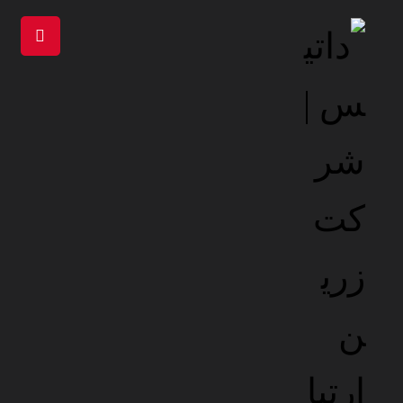
مسیر موفقیت آنلاین از داتیس آغاز می‌شود ...
راهکارهای تخصصی طراحی، توسعه، سئو و مدیریت
سایت
برای افزایش اعتبار، بازدید و فروش کسب‌وکار
شما
+
150
مشتریان
راضی و موفق
90
%
افزایش ترافیک
وبسایت مشتریان
99
%