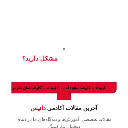
ما در داتیس باور داریم که هر کسب‌وکاری شایسته بهترین حضور
دیجیتال است. از همین رو با تیمی متشکل از متخصصان مجرب،
خدمات طراحی سایت، سئو، مدیریت وب، هاستینگ پرسرعت و
طراحی لوگو را با استانداردهای جهانی ارائه می‌دهیم.
تفاوت ما؟
ترکیب منحصربه‌فرد تجربه طولانی در زیرساخت‌های فنی با
خلاقیت روز دیجیتال است.
داتیس؛ همگام با تحولات دیجیتال، کنار
شما هستیم.
آیا در تصمیم گیری
مشکل دارید؟
همین حالا با کارشناسان ما در ارتباط باشید تا بهترین تصمیم را
بگیرید!
ارتباط با کارشناسان داتیس
ارتباط با کارشناسان داتیس
آخرین مقالات آکادمی
داتیس
مقالات تخصصی، آموزش‌ها و دیدگاه‌های ما در دنیای
دیجیتال مارکتینگ