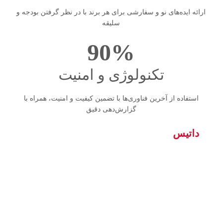
ارائه ایده‌های نو و سفارشی‌ برای هر برند با در نظر گرفتن بودجه و
سلیقه
90
%
تکنولوژی و امنیت
استفاده از آخرین فناوری‌ها با تضمین کیفیت و امنیت، همراه با
گزارش‌دهی دقیق
داتیس
متخصص تحول دیجیتال با بیش از یک
دهه تجربه در زیرساخت و مارکتینگ
داتیس با تکیه بر ۱4 سال تجربه عمیق در دنیای فناوری، مسیر
موفقیت خود را از میزبانی حرفه‌ای سرورها آغاز کرد. از سال
۱۳۹۷ با گسترش خدمات به حوزه دیجیتال مارکتینگ، تمام دانش
فنی و تخصص خود را در خدمت رشد برندهای ایرانی قرار داده‌ایم.