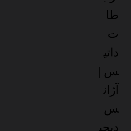
پشتیبانی فنی
سریع و کارآمد
+
20
همکاری با
متخصصان
ویژگی های حرفه ای
داتیس
DATIS
در طراحی سایت
با تکنولوژی های روز و
استاندارد های جهانی
برای
موفقیت آنلاین
طراحی ریسپانسیو
نمایش در تمام دستگاه‌ها با بهترین کیفیت